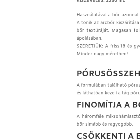
KISZERELÉS: 1250 mL
Használatával a bőr azonnal f
A tonik az arcbőr kiszárítása
bőr textúráját. Magasan tol
ápolásában.
SZERETJÜK: A frissítő és gy
Mindez nagy méretben!
PÓRUSÖSSZEH
A formulában található pórus
és láthatóan kezeli a tág pór
FINOMÍTJA A 
A háromféle mikrohámlasztó 
bőr simább és ragyogóbb.
CSÖKKENTI A