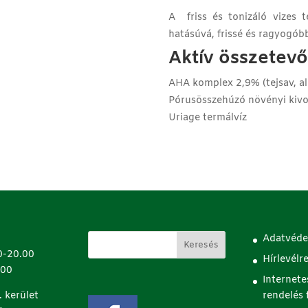
A friss és tonizáló vizes 
hatásúvá, frissé és ragyogóbb
Aktív összetev
AHA komplex 2,9% (tejsav, al
Pórusösszehúzó növényi kiv
Uriage termálvíz
Adatvéde
0-20.00
Hírlevélr
.00
Internete
 kerület
rendelés f