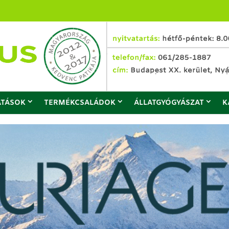
ATÁSOK
TERMÉKCSALÁDOK
ÁLLATGYÓGYÁSZAT
K