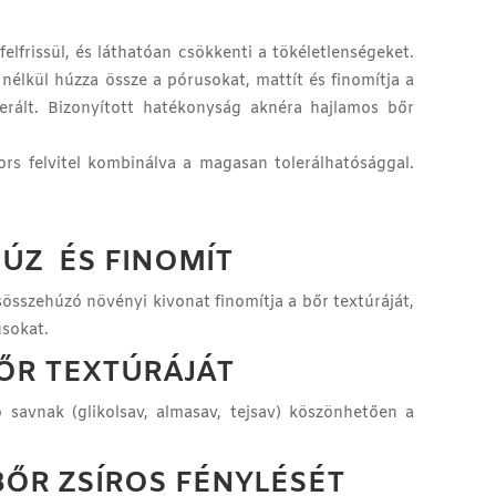
elfrissül, és láthatóan csökkenti a tökéletlenségeket.
 nélkül húzza össze a pórusokat, mattít és finomítja a
erált. Bizonyított hatékonyság aknéra hajlamos bőr
ors felvitel kombinálva a magasan tolerálhatósággal.
ÚZ ÉS FINOMÍT
összehúzó növényi kivonat finomítja a bőr textúráját,
usokat.
BŐR TEXTÚRÁJÁT
savnak (glikolsav, almasav, tejsav) köszönhetően a
 BŐR ZSÍROS FÉNYLÉSÉT