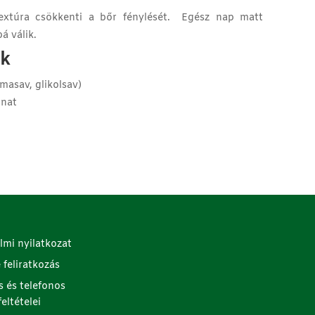
textúra csökkenti a bőr fénylését. Egész nap matt
á válik.
ők
masav, glikolsav)
onat
lmi nyilatkozat
e feliratkozás
s és telefonos
eltételei