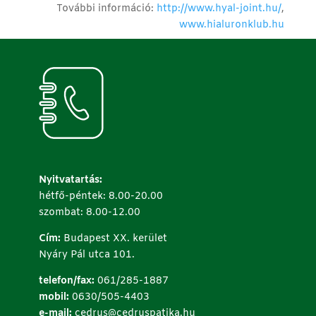
További információ:
http://www.hyal-joint.hu/
,
www.hialuronklub.hu
Nyitvatartás:
hétfő-péntek: 8.00-20.00
szombat: 8.00-12.00
Cím:
Budapest XX. kerület
Nyáry Pál utca 101.
telefon/fax:
061/285-1887
mobil:
0630/505-4403
e-mail:
cedrus@cedruspatika.hu