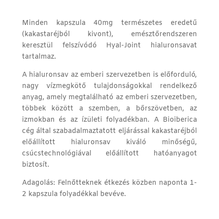
Minden kapszula 40mg természetes eredetű
(kakastaréjból kivont), emésztőrendszeren
keresztül felszívódó Hyal-Joint hialuronsavat
tartalmaz.
A hialuronsav az emberi szervezetben is előforduló,
nagy vízmegkötő tulajdonságokkal rendelkező
anyag, amely megtalálható az emberi szervezetben,
többek között a szemben, a bőrszövetben, az
izmokban és az ízületi folyadékban. A Bioiberica
cég által szabadalmaztatott eljárással kakastaréjból
előállított hialuronsav kiváló minőségű,
csúcstechnológiával előállított hatóanyagot
biztosít.
Adagolás: Felnőtteknek étkezés közben naponta 1-
2 kapszula folyadékkal bevéve.