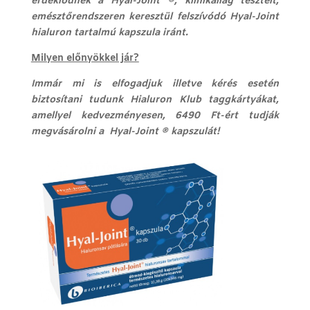
érdeklődnek a Hyal-Joint
®
, klinikailag tesztelt,
emésztőrendszeren keresztül felszívódó Hyal-Joint
hialuron tartalmú kapszula iránt.
Milyen előnyökkel jár?
Immár mi is elfogadjuk illetve kérés esetén
biztosítani tudunk Hialuron Klub taggkártyákat,
amellyel kedvezményesen, 6490 Ft-ért tudják
megvásárolni a
Hyal-Joint
®
kapszulát!