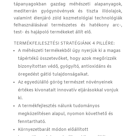
tápanyagokban gazdag méhészeti alapanyagok,
mediterrán gyógynövények és tiszta illóolajok,
valamint élenjáró zöld kozmetológiai technológiák
felhasználásával természetes és hatékony arc-,
test- és hajápoló termékeket állít elő.
TERMÉKFEJLESZTÉSI STRATÉGIÁNK 4 PILLÉRE:
A méhészeti termékekből úgy nyerjük ki a magas
tápértékű összetevőket, hogy azok megőrizzék
bizonyítottan védő, gyógyító, antioxidáns és
öregedést gátló tulajdonságaikat.
Az egyedülálló görög természet növényeinek
értékes kivonatait innovatív eljárásokkal vonjuk
ki.
A termékfejlesztés nálunk tudományos
megközelítésen alapul, nyomon követhető és
fenntartható.
Környezetbarát módon előállított