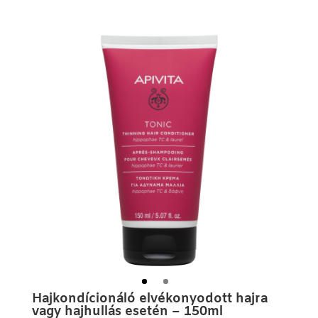
Hajkondícionáló elvékonyodott hajra
vagy hajhullás esetén – 150ml