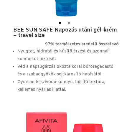
BEE SUN SAFE Napozás utáni gél-krém
– travel size
97% természetes eredetű összetevő
Nyugtat, hidratál és hűsítő érzést és azonnali
komfortot biztosít.
Véd a napsugárzás okozta korai bőröregedéstől
és a szabadgyökök sejtkárosító hatásától.
Gyorsan felszívódó könnyű, hűsítő textúra,
kellemes nyárias illattal.