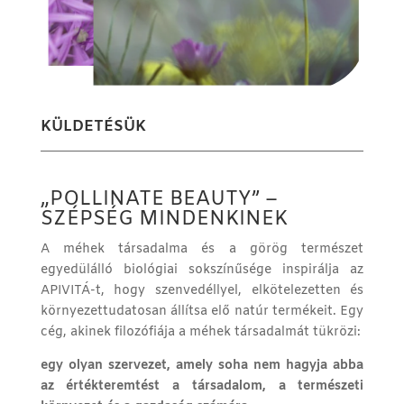
KÜLDETÉSÜK
„POLLINATE BEAUTY” –
SZÉPSÉG MINDENKINEK
A méhek társadalma és a görög természet
egyedülálló biológiai sokszínűsége inspirálja az
APIVITÁ-t, hogy szenvedéllyel, elkötelezetten és
környezettudatosan állítsa elő natúr termékeit. Egy
cég, akinek filozófiája a méhek társadalmát tükrözi:
egy olyan szervezet, amely soha nem hagyja abba
az értékteremtést a társadalom, a természeti