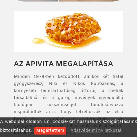
AZ APIVITA MEGALAPÍTÁSA
Minden 1979-ben kezdődött, amikor két fiatal
gyógyszerész, Niki és Nikos Koutsianas, a
környezeti fenntarthatóság úttörői, a méhek
társadalmát és a görög növények egyedülálló
biológiai sokszínűségét tanulmányozva
inspirálódtak arra, hogy létrehozzák az első
természetes, méhészeti termékek és
A weboldal oldalon ún. cookie-kat használunk szolgáltatásaink
gyógynövénykivonatok felhasználásával készített
biztosításához.
Megértettem
Adatvédelmi nyilatkozat
kozmetikumokat. Így indult ez a szenvedélyes