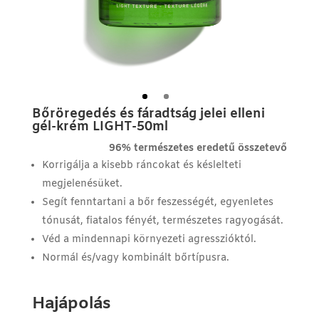
Bőröregedés és fáradtság jelei elleni
gél-krém LIGHT-50ml
96% természetes eredetű összetevő
Korrigálja a kisebb ráncokat és késlelteti
megjelenésüket.
Segít fenntartani a bőr feszességét, egyenletes
tónusát, fiatalos fényét, természetes ragyogását.
Véd a mindennapi környezeti agresszióktól.
Normál és/vagy kombinált bőrtípusra.
Hajápolás