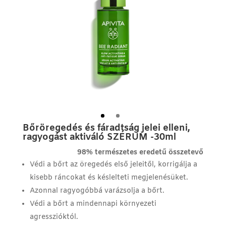
Bőröregedés és fáradtság jelei elleni,
ragyogást aktiváló SZÉRUM -30ml
98% természetes eredetű összetevő
Védi a bőrt az öregedés első jeleitől, korrigálja a
kisebb ráncokat és késlelteti megjelenésüket.
Azonnal ragyogóbbá varázsolja a bőrt.
Védi a bőrt a mindennapi környezeti
agresszióktól.