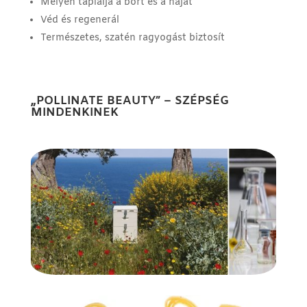
Mélyen táplálja a bőrt és a hajat
Véd és regenerál
Természetes, szatén ragyogást biztosít
„POLLINATE BEAUTY” – SZÉPSÉG
MINDENKINEK