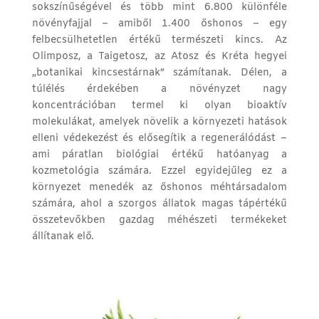
sokszínűségével és több mint 6.800 különféle
növényfajjal – amiből 1.400 őshonos – egy
felbecsülhetetlen értékű természeti kincs. Az
Olimposz, a Taigetosz, az Atosz és Kréta hegyei
„botanikai kincsestárnak” számítanak. Délen, a
túlélés érdekében a növényzet nagy
koncentrációban termel ki olyan bioaktív
molekulákat, amelyek növelik a környezeti hatások
elleni védekezést és elősegítik a regenerálódást –
ami páratlan biológiai értékű hatóanyag a
kozmetológia számára. Ezzel egyidejűleg ez a
környezet menedék az őshonos méhtársadalom
számára, ahol a szorgos állatok magas tápértékű
összetevőkben gazdag méhészeti termékeket
állítanak elő.