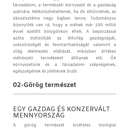
társadalom, a természeti környezet és a gazdaság
számára. Nélkülözhetetlenek, ha ők eltűnnének, az
ökoszisztéma nagy bajban lenne. Tudományos
bizonyíték van rá, hogy a méhek már 100 millió
évvel ezelőtt bolygónkon éltek. A beporzással
azóta biztosítják az élővilág gazdagságát,
sokszínűségét és fenntarthatóságát valamint a
világ élelmezési ellátását, miközben értékes
méhészeti termékeket állítanak elő. Ők
környezetünk és a társadalom szépségének,
egészségének és jólétének őrzői.
02-Görög természet
EGY GAZDAG ÉS KONZERVÁLT
MENNYORSZÁG
A görög természet kivételes biológiai