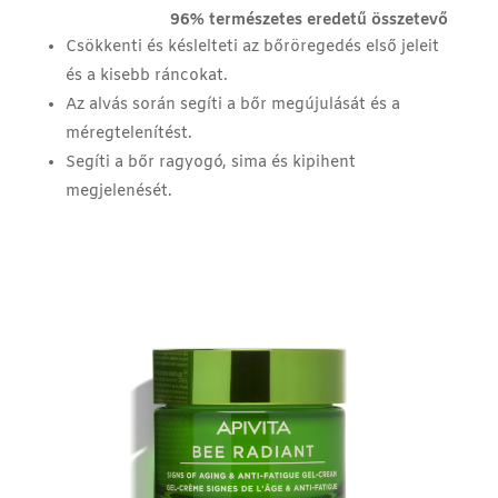
96% természetes eredetű összetevő
Csökkenti és késlelteti az bőröregedés első jeleit
és a kisebb ráncokat.
Az alvás során segíti a bőr megújulását és a
méregtelenítést.
Segíti a bőr ragyogó, sima és kipihent
megjelenését.