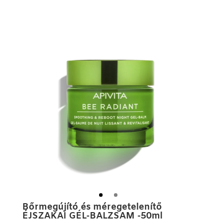
Bőrmegújító és méregetelenítő
ÉJSZAKAI GÉL-BALZSAM -50ml