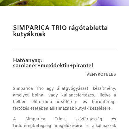
SIMPARICA TRIO rágótabletta
kutyáknak
Hatóanyag:
sarolaner+moxidektin+pirantel
VÉNYKÖTELES
Simparica Trio egy állatgyógyászati készítmény,
amelyet bolha- vagy kullancsfertőzés, illetve a
bélben előforduló orsóféreg- és horogféreg-
fertőzés esetében alkalmaznak kutyák kezelésére.
A Simparica Trio-t szívférgesség és
tüdőféregbetegség megelőzésére is alkalmazzák