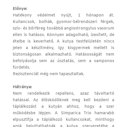
Előnye:
Hatékony védelmet nyújt, 1 hónapon át.
Kullancsok, bolhák, gyomor-bélrendszeri férgek,
szív- és bőrféreg továbbá angiostrongylus vasorum
ellen is hatásos. Könnyen adagolható, ízesített, de
ételbe is keverhető. A kutya testfelületén nincs
jelen a készítmény, így kisgyermek mellett is
biztonságosan alkalmazható. Hatásosságát nem
befolyásolja sem az úsztatás, sem a samponos
fürdetés.
Rezisztenciát még nem tapasztaltak.
Hátránya:
Nem rendelkezik repellens, azaz távoltartó
hatással. Az élősködőknek meg kell kezdeni a
táplálkozást a kutyán ahhoz, hogy a szer
működésbe lépjen. A Simparica Trio hamarabb
elpusztítja a táplálkozó kullancsokat, minthogy
azok bejuttathatnák a kutya szervezetébe a