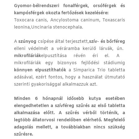
Gyomor-bélrendszeri fonalférgek, orsóférgek és
kampósférgek okozta fertőzések kezelésére:
Toxocara canis, Ancylostoma caninum, Toxascaris
leonina,Uncinaria stenocephala.
A
szúnyog
csípése által terjesztett,
szív- és bőrféreg
elleni védelmét a véráramba kerülő lárvák, ún.
mikrofiláriák
elpusztítása révén éri el. A
mikrofiláriák egy bizonyos fejlődési stádiumig
könnyen elpusztíthatók
a Simparica Trio tabletta
adásával, ezért fontos, hogy a használat útmutató
szerinti gyakorisággal alkalmazzuk azt.
Minden 6 hónapnál idősebb kutya esetében
elengedhetetlen a
szívféreg szűrés
az első tabletta
alkalmazása előtt. A szűrés vérből történik, a
legtöbb állatorvosi rendelőben elérhető. Megfelelő
adagolás mellett, a továbbiakban nincs szükség
szűrésre.