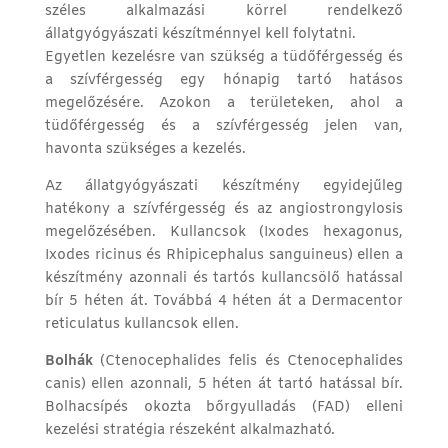
széles alkalmazási körrel rendelkező
állatgyógyászati készítménnyel kell folytatni.
Egyetlen kezelésre van szükség a tüdőférgesség és
a szívférgesség egy hónapig tartó hatásos
megelőzésére. Azokon a területeken, ahol a
tüdőférgesség és a szívférgesség jelen van,
havonta szükséges a kezelés.
Az állatgyógyászati készítmény egyidejűleg
hatékony a szívférgesség és az angiostrongylosis
megelőzésében. Kullancsok (Ixodes hexagonus,
Ixodes ricinus és Rhipicephalus sanguineus) ellen a
készítmény azonnali és tartós kullancsölő hatással
bír 5 héten át. Továbbá 4 héten át a Dermacentor
reticulatus kullancsok ellen.
Bolhák
(Ctenocephalides felis és Ctenocephalides
canis) ellen azonnali, 5 héten át tartó hatással bír.
Bolhacsípés okozta bőrgyulladás (FAD) elleni
kezelési stratégia részeként alkalmazható.