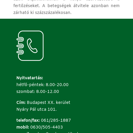
fertőzéseket. A betegségek átvitele azonban nem
zárható ki százszázalékosan.
Nyitvatartás:
hétfő-péntek: 8.00-20.00
szombat: 8.00-12.00
Cím:
Budapest XX. kerület
Nyáry Pál utca 101.
telefon/fax:
061/285-1887
mobil:
0630/505-4403