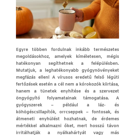
Egyre többen fordulnak inkább természetes
megoldásokhoz, amelyek kíméletesen, mégis
hatékonyan segíthetnek a felépülésben.
Mutatjuk, a leghatékonyabb gyógynövényeket
megfázás ellen! A vírusos eredetű felső légúti
fertőzések esetén a cél nem a kórokozók kiirtása,
hanem a tünetek enyhítése és a szervezet
öngyógyító folyamatainak támogatása. A
gyógyszerek – például a láz- és
köhögéscsillapítók, orrcseppek – fontosak, és
átmeneti enyhülést hozhatnak, de érdemes
mértékkel alkalmazni őket, mert hosszú távon
irritálhatják a nyálkahártyát vagy más