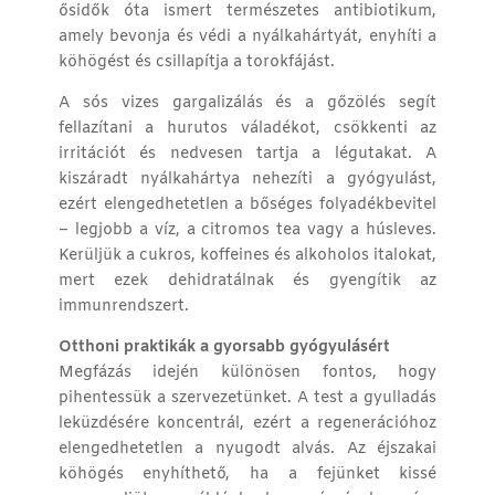
ősidők óta ismert természetes antibiotikum,
amely bevonja és védi a nyálkahártyát, enyhíti a
köhögést és csillapítja a torokfájást.
A sós vizes gargalizálás és a gőzölés segít
fellazítani a hurutos váladékot, csökkenti az
irritációt és nedvesen tartja a légutakat. A
kiszáradt nyálkahártya nehezíti a gyógyulást,
ezért elengedhetetlen a bőséges folyadékbevitel
– legjobb a víz, a citromos tea vagy a húsleves.
Kerüljük a cukros, koffeines és alkoholos italokat,
mert ezek dehidratálnak és gyengítik az
immunrendszert.
Otthoni praktikák a gyorsabb gyógyulásért
Megfázás idején különösen fontos, hogy
pihentessük a szervezetünket. A test a gyulladás
leküzdésére koncentrál, ezért a regenerációhoz
elengedhetetlen a nyugodt alvás. Az éjszakai
köhögés enyhíthető, ha a fejünket kissé