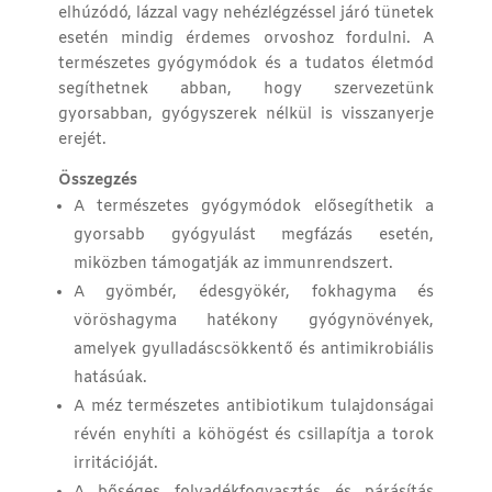
elhúzódó, lázzal vagy nehézlégzéssel járó tünetek
esetén mindig érdemes orvoshoz fordulni. A
természetes gyógymódok és a tudatos életmód
segíthetnek abban, hogy szervezetünk
gyorsabban, gyógyszerek nélkül is visszanyerje
erejét.
Összegzés
A természetes gyógymódok elősegíthetik a
gyorsabb gyógyulást megfázás esetén,
miközben támogatják az immunrendszert.
A gyömbér, édesgyökér, fokhagyma és
vöröshagyma hatékony gyógynövények,
amelyek gyulladáscsökkentő és antimikrobiális
hatásúak.
A méz természetes antibiotikum tulajdonságai
révén enyhíti a köhögést és csillapítja a torok
irritációját.