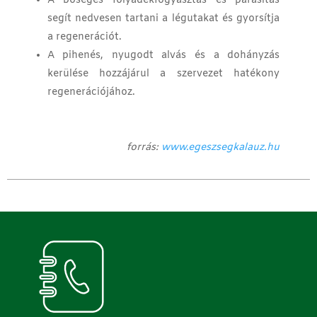
A bőséges folyadékfogyasztás és párásítás
segít nedvesen tartani a légutakat és gyorsítja
a regenerációt.
A pihenés, nyugodt alvás és a dohányzás
kerülése hozzájárul a szervezet hatékony
regenerációjához.
forrás:
www.egeszsegkalauz.hu