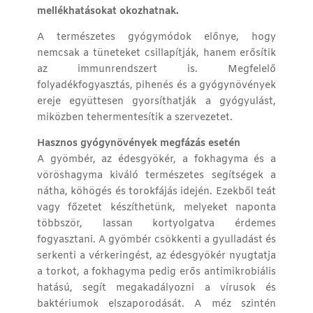
mellékhatásokat okozhatnak.
A természetes gyógymódok előnye, hogy
nemcsak a tüneteket csillapítják, hanem erősítik
az immunrendszert is. Megfelelő
folyadékfogyasztás, pihenés és a gyógynövények
ereje együttesen gyorsíthatják a gyógyulást,
miközben tehermentesítik a szervezetet.
Hasznos gyógynövények megfázás esetén
A gyömbér, az édesgyökér, a fokhagyma és a
vöröshagyma kiváló természetes segítségek a
nátha, köhögés és torokfájás idején. Ezekből teát
vagy főzetet készíthetünk, melyeket naponta
többször, lassan kortyolgatva érdemes
fogyasztani. A gyömbér csökkenti a gyulladást és
serkenti a vérkeringést, az édesgyökér nyugtatja
a torkot, a fokhagyma pedig erős antimikrobiális
hatású, segít megakadályozni a vírusok és
baktériumok elszaporodását. A méz szintén