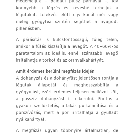
megemeljük – például plusz párnával –, így
könnyebb a légzés és kevésbé terheljük a
légutakat. Lefekvés előtt egy kanál méz vagy
meleg gyógytea szintén segíthet a nyugodt
pihenésben.
A párásítás is kulcsfontosságú, főleg télen,
amikor a fűtés kiszárítja a levegőt. A 40–60%-os
páratartalom az ideális, ennél szárazabb levegő
irritálhatja a torkot és az orrnyálkahártyát.
Amit érdemes kerülni megfázás idején
A dohányzás és a dohányfüst jelentősen rontja a
légutak állapotát és meghosszabbítja a
gyógyulást, ezért érdemes teljesen mellőzni, sőt,
a passzív dohányzást is elkerülni. Fontos a
gyakori szellőztetés, a lakás portalanítása és a
porszívózás, mert a por irritálhatja a gyulladt
nyálkahártyát.
A megfázás ugyan többnyire ártalmatlan, de