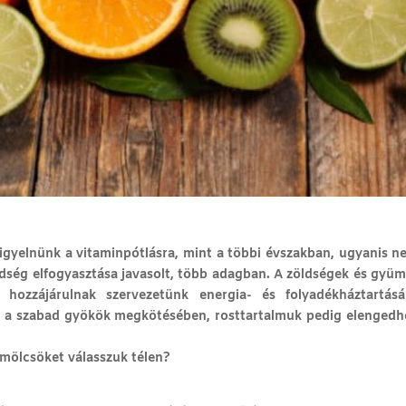
igyelnünk a vitaminpótlásra, mint a többi évszakban, ugyanis n
ség elfogyasztása javasolt, több adagban.
A zöldségek és gyümö
a hozzájárulnak szervezetünk energia- és folyadékháztartás
k a szabad gyökök megkötésében, rosttartalmuk pedig elengedh
ümölcsöket válasszuk télen?