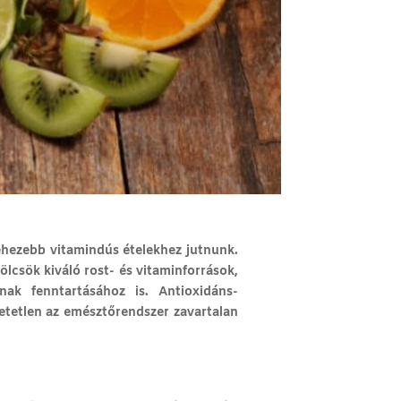
ehezebb vitamindús ételekhez jutnunk.
lcsök kiváló rost- és vitaminforrások,
ának fenntartásához is. Antioxidáns-
etetlen az emésztőrendszer zavartalan