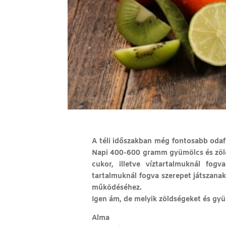
A téli időszakban még fontosabb odaf
Napi 400-600 gramm gyümölcs és zöld
cukor, illetve víztartalmuknál fogv
tartalmuknál fogva szerepet játszana
működéséhez.
Igen ám, de melyik zöldségeket és gy
Alma