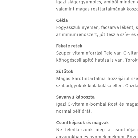
Igazi slágergyümölcs, amiből minden é
valamint magas rosttartalmának kösz
Cékla
Fogyasszuk nyersen, facsarva léként, 
az immunrendszert, jót tesz a szív- és
Fekete retek
Szuper vitaminforrás! Tele van C-vita
köhögéscsillapító hatása is van. Torokf
Sütőtök
Magas karotintartalma hozzájárul sze
szabadgyökök kialakulása ellen. Gaz
Savanyú káposzta
Igazi C-vitamin-bomba! Rost és magas
normál bélflórát.
Csonthéjasok és magvak
Ne feledkezzünk meg a csonthéjaso
anyagokban és nyomelemekben. Együnk