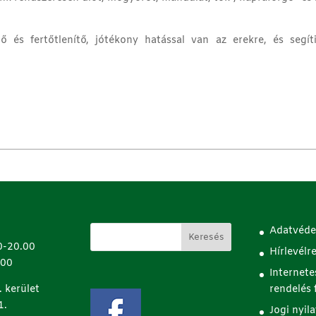
 és fertőtlenítő, jótékony hatással van az erekre, és segít
Adatvéde
0-20.00
Hírlevélr
.00
Internete
 kerület
rendelés f
1.
Jogi nyil