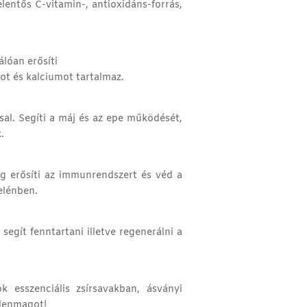
lentős C-vitamin-, antioxidáns-forrás,
álóan erősíti
mot és kalciumot tartalmaz.
sal. Segíti a máj és az epe működését,
.
ig erősíti az immunrendszert és véd a
elénben.
gít fenntartani illetve regenerálni a
esszenciális zsírsavakban, ásványi
 lenmagot!