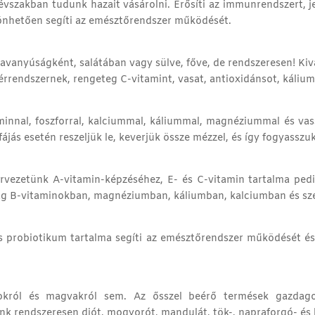
vszakban tudunk hazait vásárolni. Erősíti az immunrendszert, je
önhetően segíti az emésztőrendszer működését.
savanyúságként, salátában vagy sülve, főve, de rendszeresen! Kiv
 érrendszernek, rengeteg C-vitamint, vasat, antioxidánsot, káliu
minnal, foszforral, kalciummal, káliummal, magnéziummal és vas
ájás esetén reszeljük le, keverjük össze mézzel, és így fogyasszuk
rvezetünk A-vitamin-képzéséhez, E- és C-vitamin tartalma ped
dag B-vitaminokban, magnéziumban, káliumban, kalciumban és sz
 probiotikum tartalma segíti az emésztőrendszer működését és se
król és magvakról sem. Az ősszel beérő termések gazdagok 
 rendszeresen diót, mogyorót, mandulát, tök-, napraforgó- és