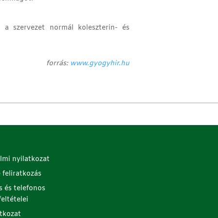
i a szervezet normál koleszterin- és
forrás:
www.gyogyhir.hu
lmi nyilatkozat
e feliratkozás
s és telefonos
eltételei
atkozat