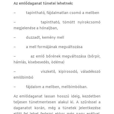
Az emlődaganat tünetei lehetnek:
–
tapintható, fájdalmatlan csomó a mellben
–
tapintható, tömött nyirokcsomó
megjelenése a hónaljban,
–
duzzadt, kemény mell
–
a mell formájának megváltozása
–
az emlő bőrének megváltozása (bőrpír,
hámlás, kisebesedés, ödéma)
–
viszkető, kipirosodó, váladékozó
emlőbimbó
–
fájdalom a mellben, mellbimbóban.
Az emlődaganat lassan hosszú ideig, kezdetben
teljesen tünetmentesen alakul ki. A szűréssel a
daganatot korán, még a tünetek jelentkezése