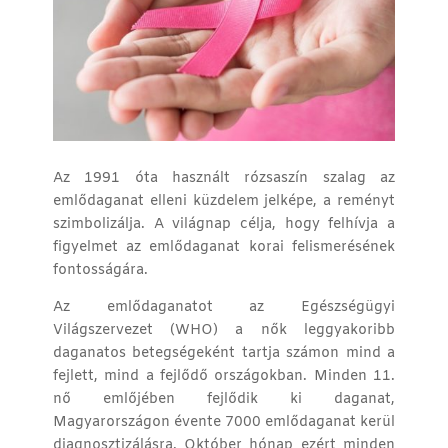
Az 1991 óta használt rózsaszín szalag az
emlődaganat
elleni
küzdelem jelképe, a reményt
szimbolizálja. A
világnap
célja, hogy felhívja a
figyelmet az emlődaganat korai felismerésének
fontosságára.
Az emlődaganatot az Egészségügyi
Világszervezet (WHO) a nők leggyakoribb
daganatos betegségeként tartja számon mind a
fejlett, mind a fejlődő országokban. Minden 11.
nő emlőjében fejlődik ki daganat,
Magyarországon évente 7000 emlődaganat kerül
diagnosztizálásra. Október hónap ezért minden