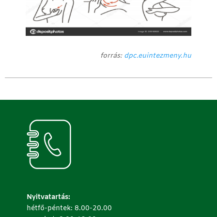
forrás:
dpc.euintezmeny.hu
Nyitvatartás:
hétfő-péntek: 8.00-20.00