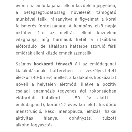
évben az emlődaganat elleni küzdelem jegyében,
a betegségtudatosság növelését támogató
munkával telik, ráirányítva a figyelmet a korai
felismerés fontosságára. A kampány első napja
október 1-e az mellrák elleni küzdelem
világnapja, míg harmadik hetét a ritkábban
előforduló, de általában háttérbe szoruló férfi
emlőrák elleni küzdelemnek szentelik.
Számos
kockázati tényező
áll az emlődaganat
kialakulásának hátterében, a veszélyeztetett
életkor (40-65 év) mellett a kialakulás kockázatát
növeli a helytelen életmód, illetve a pozitív
családi anamnézis (egyenes ági rokonságban
előfordult fiatalkori – 50 év alatti –
emlődaganat), korai (12 éves kor előtt kezdődő
menstruáció, késői menopauza, elhízás, fizikai
aktivitás hiánya, dohányzás, túlzott
alkoholfogyasztás.