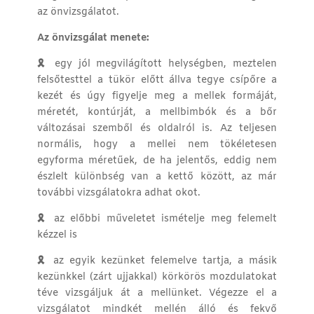
az önvizsgálatot.
Az önvizsgálat menete:
🎗
egy jól megvilágított helységben, meztelen
felsőtesttel a tükör előtt állva tegye csípőre a
kezét és úgy figyelje meg a mellek formáját,
méretét, kontúrját, a mellbimbók és a bőr
változásai szemből és oldalról is. Az teljesen
normális, hogy a mellei nem tökéletesen
egyforma méretűek, de ha jelentős, eddig nem
észlelt különbség van a kettő között, az már
további vizsgálatokra adhat okot.
🎗
az előbbi műveletet ismételje meg felemelt
kézzel is
🎗
az egyik kezünket felemelve tartja, a másik
kezünkkel (zárt ujjakkal) körkörös mozdulatokat
téve vizsgáljuk át a mellünket. Végezze el a
vizsgálatot mindkét mellén álló és fekvő