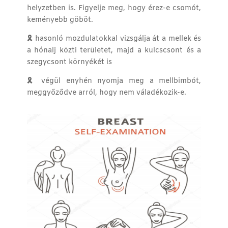
helyzetben is. Figyelje meg, hogy érez-e csomót,
keményebb göböt.
🎗
hasonló mozdulatokkal vizsgálja át a mellek és
a hónalj közti területet, majd a kulcscsont és a
szegycsont környékét is
🎗
végül enyhén nyomja meg a mellbimbót,
meggyőződve arról, hogy nem váladékozik-e.