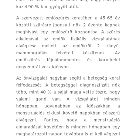
előtt fel lehet fedezni ekkor még nagy eséllyel,
közel 90 %-ban gyógyíthatók.
A szervezett emlőszűrés keretében a 45-65 év
közötti szűrésre jogosult nők 2 évente kapnak
meghívást egy emlőszűrő központba. A szűrés
alkalmával az emlők fizikális vizsgálatának
elvégzése mellett az emlőkről 2 irányú,
mammográfiás felvételt készítenek. Az
emlőszűrés fájdalommentes és körülbelül
negyedórát vesz igénybe.
Az önvizsgálat nagyban segíti a betegség korai
felfedezését. A betegséggel diagnosztizált nők
több, mint 40 %-a saját maga vette észre, hogy
valami gond van. A vizsgálatot minden
hónapban, ugyanabban az időszakban, a
menstruációs ciklust követő napokban célszerű
elvégezni. Fontos, hogy a menstruáció
elmaradását követően is minden hónapban egy
meghatározott napon továbbra is el kell végezni