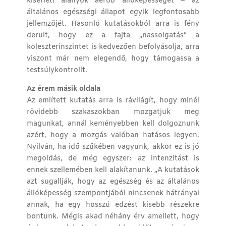
kísérleti alanyok aerob állóképességét – az
általános egészségi állapot egyik legfontosabb
jellemzőjét. Hasonló kutatásokból arra is fény
derült, hogy ez a fajta „nassolgatás” a
koleszterinszintet is kedvezően befolyásolja, arra
viszont már nem elegendő, hogy támogassa a
testsúlykontrollt.
Az érem másik oldala
Az említett kutatás arra is rávilágít, hogy minél
rövidebb szakaszokban mozgatjuk meg
magunkat, annál keményebben kell dolgoznunk
azért, hogy a mozgás valóban hatásos legyen.
Nyilván, ha idő szűkében vagyunk, akkor ez is jó
megoldás, de még egyszer: az intenzitást is
ennek szellemében kell alakítanunk. „A kutatások
azt sugallják, hogy az egészség és az általános
állóképesség szempontjából nincsenek hátrányai
annak, ha egy hosszú edzést kisebb részekre
bontunk. Mégis akad néhány érv amellett, hogy