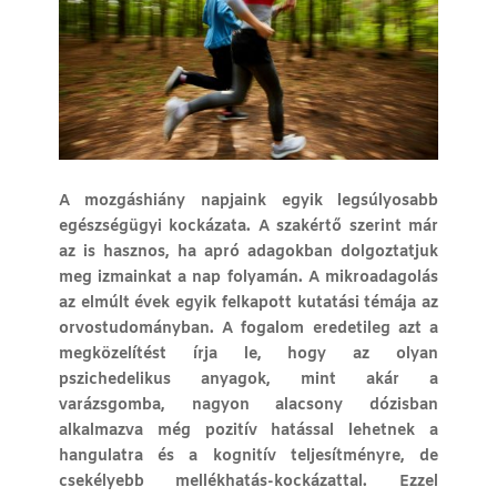
A mozgáshiány napjaink egyik legsúlyosabb
egészségügyi kockázata. A szakértő szerint már
az is hasznos, ha apró adagokban dolgoztatjuk
meg izmainkat a nap folyamán. A mikroadagolás
az elmúlt évek egyik felkapott kutatási témája az
orvostudományban. A fogalom eredetileg azt a
megközelítést írja le, hogy az olyan
pszichedelikus anyagok, mint akár a
varázsgomba, nagyon alacsony dózisban
alkalmazva még pozitív hatással lehetnek a
hangulatra és a kognitív teljesítményre, de
csekélyebb mellékhatás-kockázattal. Ezzel