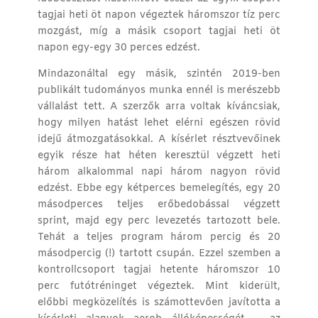
tagjai heti öt napon végeztek háromszor tíz perc
mozgást, míg a másik csoport tagjai heti öt
napon egy-egy 30 perces edzést.
Mindazonáltal egy másik, szintén 2019-ben
publikált
tudományos munka
ennél is merészebb
vállalást tett. A szerzők arra voltak kíváncsiak,
hogy milyen hatást lehet elérni egészen rövid
idejű átmozgatásokkal. A kísérlet résztvevőinek
egyik része hat héten keresztül végzett heti
három alkalommal napi három nagyon rövid
edzést. Ebbe egy kétperces bemelegítés, egy 20
másodperces teljes erőbedobással végzett
sprint, majd egy perc levezetés tartozott bele.
Tehát a teljes program három percig és 20
másodpercig (!) tartott csupán. Ezzel szemben a
kontrollcsoport tagjai hetente háromszor 10
perc futótréninget végeztek. Mint kiderült,
előbbi megközelítés is számottevően javította a