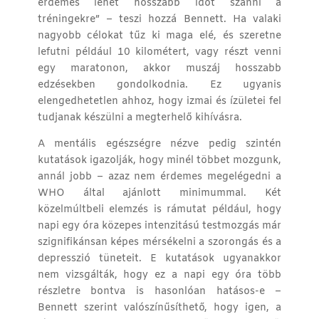
érdemes lehet hosszabb időt szánni a
tréningekre” – teszi hozzá Bennett. Ha valaki
nagyobb célokat tűz ki maga elé, és szeretne
lefutni például 10 kilométert, vagy részt venni
egy maratonon, akkor muszáj hosszabb
edzésekben gondolkodnia. Ez ugyanis
elengedhetetlen ahhoz, hogy izmai és ízületei fel
tudjanak készülni a megterhelő kihívásra.
A mentális egészségre nézve pedig szintén
kutatások igazolják, hogy minél többet mozgunk,
annál jobb – azaz nem érdemes megelégedni a
WHO által ajánlott minimummal. Két
közelmúltbeli elemzés is rámutat például, hogy
napi egy óra közepes intenzitású testmozgás már
szignifikánsan képes mérsékelni a szorongás és a
depresszió tüneteit
. E kutatások ugyanakkor
nem vizsgálták, hogy ez a napi egy óra több
részletre bontva is hasonlóan hatásos-e –
Bennett szerint valószínűsíthető, hogy igen, a