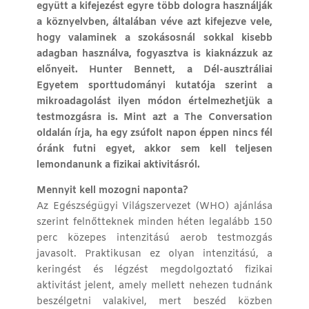
együtt a kifejezést egyre több dologra használják
a köznyelvben, általában véve azt kifejezve vele,
hogy valaminek a szokásosnál sokkal kisebb
adagban használva, fogyasztva is kiaknázzuk az
előnyeit. Hunter Bennett, a Dél-ausztráliai
Egyetem sporttudományi kutatója szerint a
mikroadagolást ilyen módon értelmezhetjük a
testmozgásra is. Mint azt a The Conversation
oldalán írja, ha egy zsúfolt napon éppen nincs fél
óránk futni egyet, akkor sem kell teljesen
lemondanunk a fizikai aktivitásról.
Mennyit kell mozogni naponta?
Az Egészségügyi Világszervezet (WHO) ajánlása
szerint felnőtteknek minden héten legalább 150
perc közepes intenzitású aerob testmozgás
javasolt. Praktikusan ez olyan intenzitású, a
keringést és légzést megdolgoztató fizikai
aktivitást jelent, amely mellett nehezen tudnánk
beszélgetni valakivel, mert beszéd közben