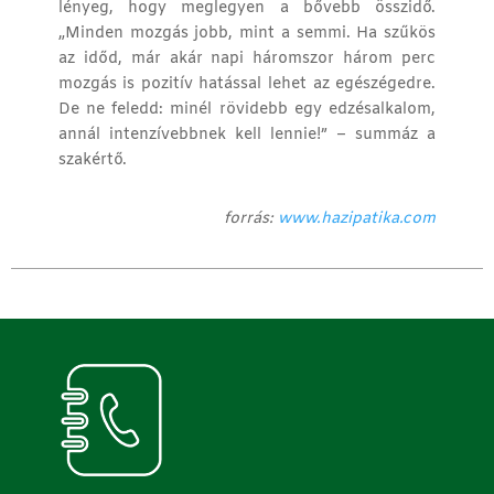
lényeg, hogy meglegyen a bővebb összidő.
„Minden mozgás jobb, mint a semmi. Ha szűkös
az időd, már akár napi háromszor három perc
mozgás is pozitív hatással lehet az egészégedre.
De ne feledd: minél rövidebb egy edzésalkalom,
annál intenzívebbnek kell lennie!” – summáz a
szakértő.
forrás:
www.hazipatika.com