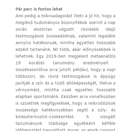
Pár perc is fontos lehet
Ami pedig a mikroadagolást illeti: a jó hír, hogy a
meglévő tudományos bizonyítékok szerint a nap
során elszórtan végzett rövidebb idejű
testmozgások összeadódnak, valamint legalább
annyira hatékonyak, mintha egyetlen hosszabb
edzést tartanánk. Mi több, akár előnyösebbek is
lehetnek. Egy 2019-ben megjelent
metaanalízis
19 korábbi tanulmány eredményeit
összehasonlítva arra jutott például, hogy a napi
többszöri, de rövid testmozgások is éppúgy
javítják a szív és a tüdő állóképességét, illetve a
vérnyomást, mintha csak egyetlen hosszabb
etapban sportolnánk. Eközben arra vonatkozóan
is születtek megfigyelések, hogy a mikrodózisok
összessége hatékonyabban segíti a súly- és
koleszterinszint-csökkentést. A vizsgált
tanulmányok többsége egyébként kétféle
időbeosztást hasonlított össze: az egyik csoport