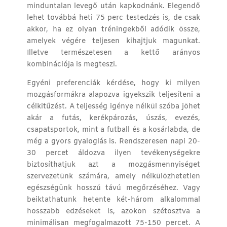
minduntalan levegő után kapkodnánk. Elegendő
lehet továbbá heti 75 perc testedzés is, de csak
akkor, ha ez olyan tréningekből adódik össze,
amelyek végére teljesen kihajtjuk magunkat.
Illetve természetesen a kettő arányos
kombinációja is megteszi.
Egyéni preferenciák kérdése, hogy ki milyen
mozgásformákra alapozva igyekszik teljesíteni a
célkitűzést. A teljesség igénye nélkül szóba jöhet
akár a futás, kerékpározás,
úszás
, evezés,
csapatsportok, mint a futball és a kosárlabda, de
még a gyors gyaloglás is. Rendszeresen napi 20-
30 percet áldozva ilyen tevékenységekre
biztosíthatjuk azt a mozgásmennyiséget
szervezetünk számára, amely nélkülözhetetlen
egészségünk hosszú távú megőrzéséhez. Vagy
beiktathatunk hetente két-három alkalommal
hosszabb edzéseket is, azokon szétosztva a
minimálisan megfogalmazott 75-150 percet. A