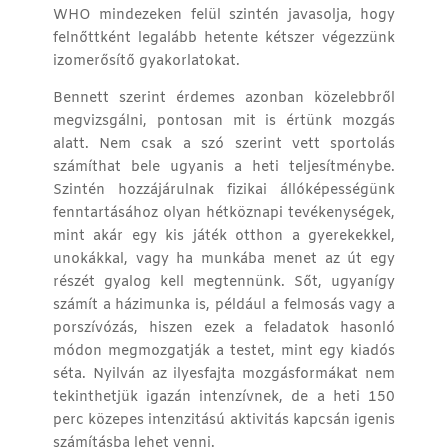
WHO mindezeken felül szintén javasolja, hogy
felnőttként legalább hetente kétszer végezzünk
izomerősítő gyakorlatokat.
Bennett szerint érdemes azonban közelebbről
megvizsgálni, pontosan mit is értünk mozgás
alatt. Nem csak a szó szerint vett sportolás
számíthat bele ugyanis a heti teljesítménybe.
Szintén hozzájárulnak fizikai állóképességünk
fenntartásához olyan hétköznapi tevékenységek,
mint akár egy kis játék otthon a gyerekekkel,
unokákkal, vagy ha munkába menet az út egy
részét gyalog kell megtennünk. Sőt, ugyanígy
számít a házimunka is, például a felmosás vagy a
porszívózás, hiszen ezek a feladatok hasonló
módon megmozgatják a testet, mint egy kiadós
séta. Nyilván az ilyesfajta mozgásformákat nem
tekinthetjük igazán intenzívnek, de a heti 150
perc közepes intenzitású aktivitás kapcsán igenis
számításba lehet venni.