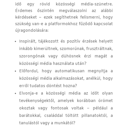
idő egy rövid közösségi média-szünetre.
Érdemes őszintén megválaszolni az alábbi
kérdéseket – ezek segíthetnek felismerni, hogy
szükség van-e a platformokhoz fűződő kapcsolat
újragondolására:
Inspirált, tájékozott és pozitív érzések helyett
inkább kimerültnek, szomorúnak, frusztráltnak,
szorongónak vagy dühösnek érzi magát a
közösségi média használata után?
Előfordul, hogy automatikusan megnyitja a
közösségi média alkalmazásokat, anélkül, hogy
erről tudatos döntést hozna?
Elvonja-e a közösségi média az időt olyan
tevékenységektől, amelyek korábban örömet
okoztak vagy fontosak voltak – például a
barátokkal, családdal töltött pillanatoktól, a
tanulástól vagy a munkától?