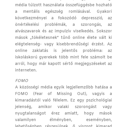
média túlzott használata összefüggésbe hozható
a mentális egészség romlásával. Gyakori
következményei a fokozódó depresszió, az
önértékelési problémák, a szorongás, az
alvászavarok és az impulzív viselkedés. Sokszor
mások „tökéletesnek” tűnő online élete vált ki
elégtelenség- vagy kisebbrendűségi érzést. Az
online zaklatás is jelentős probléma: az
iskoláskorú gyerekek több mint fele számolt be
arról, hogy már kapott sértő megjegyzéseket az
interneten.
FOMO
A közösségi média egyik legjellemzőbb hatása a
FOMO (Fear of Missing Out), vagyis a
kimaradástól való félelem. Ez egy pszichológiai
jelenség, amikor valaki szorongást vagy
nyugtalanságot érez amiatt, hogy mások
valamilyen élményben, eseményben,
lehetőségben részesülnek, ő viszont kimarad