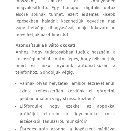
időszakot, amikor ez könnyebben
megvalósítható. Egy hónapos digitális detox
elsőre soknak tűnhet, ezért érdemes kisebb
lépésekben haladni: kezdhetjük egyetlen nap
vagy hétvége kihagyásával, majd fokozatosan
növelhetjük az offline időt.
Azonosítsuk a kiváltó okokat!
Ahhoz, hogy tudatosabban tudjuk használni a
közösségi médiát, fontos lépés, hogy felismerjük,
miért és mikor nyúlunk automatikusan a
telefonhoz. Gondoljuk végig:
Vannak olyan helyzetek, amikor észrevétlenül,
szinte reflexszerűen kezdünk el görgetni,
például unalom vagy stressz közben?
Előfordul-e, hogy ezekkel az appokkal
próbáljuk elterelni a figyelmünket rossz
érzésekről, tanulásról, munkáról?
Ébredés után azonnal a közösségi médiával