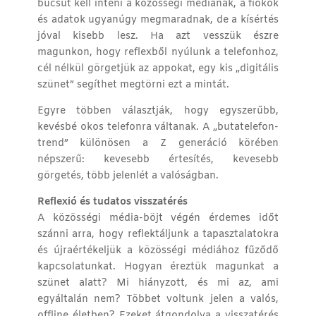
búcsút kell inteni a közösségi médiának, a fiókok
és adatok ugyanúgy megmaradnak, de a kísértés
jóval kisebb lesz. Ha azt vesszük észre
magunkon, hogy reflexből nyúlunk a telefonhoz,
cél nélkül görgetjük az appokat, egy kis „digitális
szünet” segíthet megtörni ezt a mintát.
Egyre többen választják, hogy egyszerűbb,
kevésbé okos telefonra váltanak. A „butatelefon-
trend” különösen a Z generáció körében
népszerű: kevesebb értesítés, kevesebb
görgetés, több jelenlét a valóságban.
Reflexió és tudatos visszatérés
A közösségi média-böjt végén érdemes időt
szánni arra, hogy reflektáljunk a tapasztalatokra
és újraértékeljük a közösségi médiához fűződő
kapcsolatunkat. Hogyan éreztük magunkat a
szünet alatt? Mi hiányzott, és mi az, ami
egyáltalán nem? Többet voltunk jelen a valós,
offline életben? Ezeket átgondolva a visszatérés