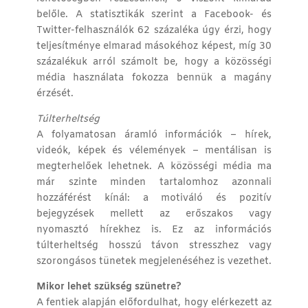
belőle. A statisztikák szerint a Facebook- és
Twitter-felhasználók 62 százaléka úgy érzi, hogy
teljesítménye elmarad másokéhoz képest, míg 30
százalékuk arról számolt be, hogy a közösségi
média használata fokozza bennük a magány
érzését.
Túlterheltség
A folyamatosan áramló információk – hírek,
videók, képek és vélemények – mentálisan is
megterhelőek lehetnek. A közösségi média ma
már szinte minden tartalomhoz azonnali
hozzáférést kínál: a motiváló és pozitív
bejegyzések mellett az erőszakos vagy
nyomasztó hírekhez is. Ez az információs
túlterheltség hosszú távon stresszhez vagy
szorongásos tünetek megjelenéséhez is vezethet.
Mikor lehet szükség szünetre?
A fentiek alapján előfordulhat, hogy elérkezett az