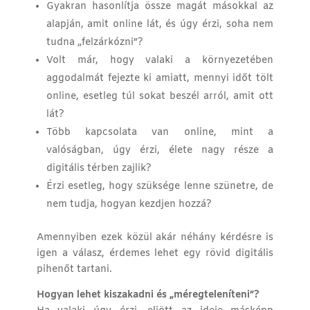
Gyakran hasonlítja össze magát másokkal az
alapján, amit online lát, és úgy érzi, soha nem
tudna „felzárkózni”?
Volt már, hogy valaki a környezetében
aggodalmát fejezte ki amiatt, mennyi időt tölt
online, esetleg túl sokat beszél arról, amit ott
lát?
Több kapcsolata van online, mint a
valóságban, úgy érzi, élete nagy része a
digitális térben zajlik?
Érzi esetleg, hogy szüksége lenne szünetre, de
nem tudja, hogyan kezdjen hozzá?
Amennyiben ezek közül akár néhány kérdésre is
igen a válasz, érdemes lehet egy rövid digitális
pihenőt tartani.
Hogyan lehet kiszakadni és „méregteleníteni”?