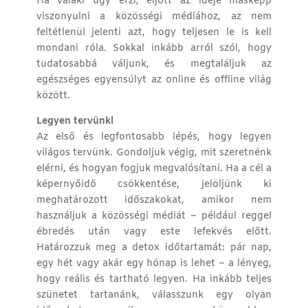
Ha valaki úgy érzi, eljött az ideje másképp
viszonyulni a közösségi médiához, az nem
feltétlenül jelenti azt, hogy teljesen le is kell
mondani róla. Sokkal inkább arról szól, hogy
tudatosabbá váljunk, és megtaláljuk az
egészséges egyensúlyt az online és offline világ
között.
Legyen tervünk!
Az első és legfontosabb lépés, hogy legyen
világos tervünk. Gondoljuk végig, mit szeretnénk
elérni, és hogyan fogjuk megvalósítani. Ha a cél a
képernyőidő csökkentése, jelöljünk ki
meghatározott időszakokat, amikor nem
használjuk a közösségi médiát – például reggel
ébredés után vagy este lefekvés előtt.
Határozzuk meg a detox időtartamát: pár nap,
egy hét vagy akár egy hónap is lehet – a lényeg,
hogy reális és tartható legyen. Ha inkább teljes
szünetet tartanánk, válasszunk egy olyan