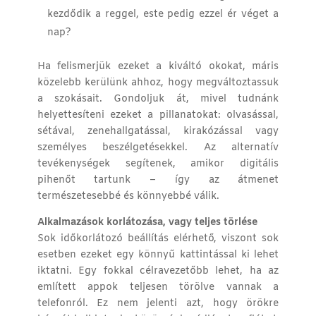
kezdődik a reggel, este pedig ezzel ér véget a
nap?
Ha felismerjük ezeket a kiváltó okokat, máris
közelebb kerülünk ahhoz, hogy megváltoztassuk
a szokásait. Gondoljuk át, mivel tudnánk
helyettesíteni ezeket a pillanatokat: olvasással,
sétával, zenehallgatással, kirakózással vagy
személyes beszélgetésekkel. Az alternatív
tevékenységek segítenek, amikor digitális
pihenőt tartunk – így az átmenet
természetesebbé és könnyebbé válik.
Alkalmazások korlátozása, vagy teljes törlése
Sok időkorlátozó beállítás elérhető, viszont sok
esetben ezeket egy könnyű kattintással ki lehet
iktatni. Egy fokkal célravezetőbb lehet, ha az
említett appok teljesen törölve vannak a
telefonról. Ez nem jelenti azt, hogy örökre