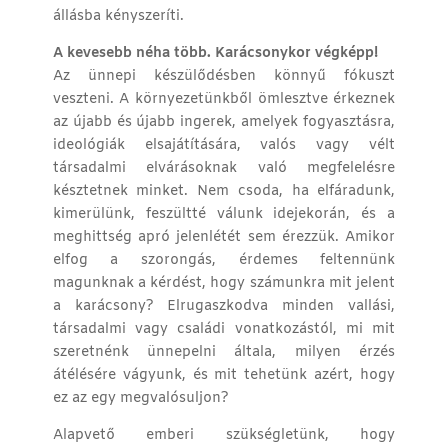
állásba kényszeríti.
A kevesebb néha több. Karácsonykor végképp!
Az ünnepi készülődésben könnyű fókuszt
veszteni. A környezetünkből ömlesztve érkeznek
az újabb és újabb ingerek, amelyek fogyasztásra,
ideológiák elsajátítására, valós vagy vélt
társadalmi elvárásoknak való megfelelésre
késztetnek minket. Nem csoda, ha elfáradunk,
kimerülünk, feszültté válunk idejekorán, és a
meghittség apró jelenlétét sem érezzük. Amikor
elfog a szorongás, érdemes feltennünk
magunknak a kérdést, hogy számunkra mit jelent
a karácsony? Elrugaszkodva minden vallási,
társadalmi vagy családi vonatkozástól, mi mit
szeretnénk ünnepelni általa, milyen érzés
átélésére vágyunk, és mit tehetünk azért, hogy
ez az egy megvalósuljon?
Alapvető emberi szükségletünk, hogy