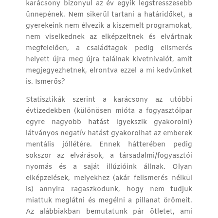
karácsony bizonyul az év egyik legstresszesebb
ünnepének. Nem sikerül tartani a határidőket, a
gyerekeink nem élvezik a kiszemelt programokat,
nem viselkednek az elképzeltnek és elvártnak
megfelelően, a családtagok pedig elismerés
helyett újra meg újra találnak kivetnivalót, amit
megjegyezhetnek, elrontva ezzel a mi kedvünket
is. Ismerős?
Statisztikák szerint a karácsony az utóbbi
évtizedekben (különösen mióta a fogyasztóipar
egyre nagyobb hatást igyekszik gyakorolni)
látványos negatív hatást gyakorolhat az emberek
mentális jóllétére. Ennek hátterében pedig
sokszor az elvárások, a társadalmi/fogyasztói
nyomás és a saját illúzióink állnak. Olyan
elképzelések, melyekhez (akár felismerés nélkül
is) annyira ragaszkodunk, hogy nem tudjuk
miattuk meglátni és megélni a pillanat örömeit.
Az alábbiakban bemutatunk pár ötletet, ami