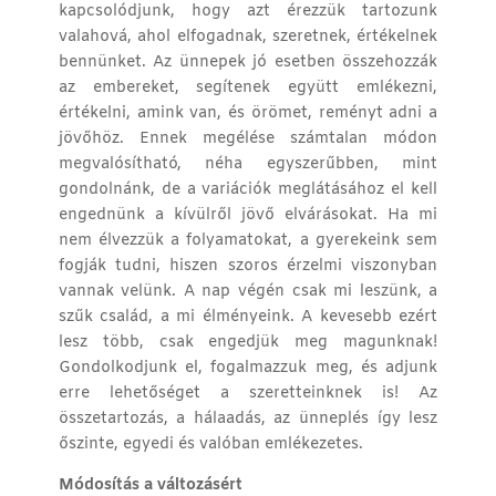
kapcsolódjunk, hogy azt érezzük tartozunk
valahová,
ahol elfogadnak, szeretnek, értékelnek
bennünket. Az ünnepek jó esetben összehozzák
az embereket, segítenek együtt emlékezni,
értékelni, amink van, és örömet, reményt adni a
jövőhöz. Ennek megélése számtalan módon
megvalósítható, néha egyszerűbben, mint
gondolnánk, de a variációk meglátásához el kell
engednünk a kívülről jövő elvárásokat. Ha mi
nem élvezzük a folyamatokat, a gyerekeink sem
fogják tudni, hiszen szoros érzelmi viszonyban
vannak velünk. A nap végén csak mi leszünk, a
szűk család, a mi élményeink. A kevesebb ezért
lesz több, csak engedjük meg magunknak!
Gondolkodjunk el, fogalmazzuk meg, és adjunk
erre lehetőséget a szeretteinknek is! Az
összetartozás, a hálaadás, az ünneplés így lesz
őszinte, egyedi és valóban emlékezetes.
Módosítás a változásért