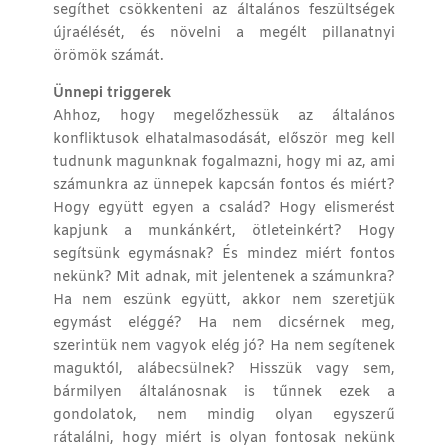
segíthet csökkenteni az általános feszültségek
újraélését, és növelni a megélt pillanatnyi
örömök számát.
Ünnepi triggerek
Ahhoz, hogy megelőzhessük az általános
konfliktusok elhatalmasodását, először meg kell
tudnunk magunknak fogalmazni, hogy mi az, ami
számunkra az ünnepek kapcsán fontos és miért?
Hogy együtt egyen a család? Hogy elismerést
kapjunk a munkánkért, ötleteinkért? Hogy
segítsünk egymásnak? És mindez miért fontos
nekünk? Mit adnak, mit jelentenek a számunkra?
Ha nem eszünk együtt, akkor nem szeretjük
egymást eléggé? Ha nem dicsérnek meg,
szerintük nem vagyok elég jó? Ha nem segítenek
maguktól, alábecsülnek? Hisszük vagy sem,
bármilyen általánosnak is tűnnek ezek a
gondolatok, nem mindig olyan egyszerű
rátalálni, hogy miért is olyan fontosak nekünk