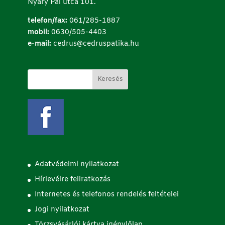
Nyáry Pál utca 101.
telefon/fax:
061/285-1887
mobil:
0630/505-4403
e-mail:
cedrus@cedruspatika.hu
Adatvédelmi nyilatkozat
Hírlevélre feliratkozás
Internetes és telefonos rendelés feltételei
Jogi nyilatkozat
Törzsvásárlói kártya igénylőlap