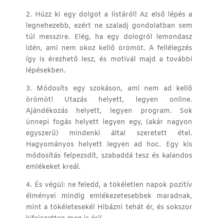
2. Húzz ki egy dolgot a listáról! Az első lépés a
legnehezebb, ezért ne szaladj gondolatban sem
túl messzire. Elég, ha egy dologról lemondasz
idén, ami nem okoz kellő örömöt. A fellélegzés
így is érezhető lesz, és motivál majd a további
lépésekben.
3. Módosíts egy szokáson, ami nem ad kellő
örömöt! Utazás helyett, legyen online.
Ajándékozás helyett, legyen program. Sok
ünnepi fogás helyett legyen egy, (akár nagyon
egyszerű) mindenki által szeretett étel.
Hagyományos helyett legyen ad hoc. Egy kis
módosítás felpezsdít, szabaddá tesz és kalandos
emlékeket kreál.
4. És végül: ne feledd, a tökéletlen napok pozitív
élményei mindig emlékezetesebbek maradnak,
mint a tökéleteseké! Hibázni tehát ér, és sokszor