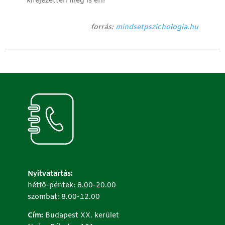
kifejezetten meg is éri!
forrás:
mindsetpszichologia.hu
Nyitvatartás:
hétfő-péntek: 8.00-20.00
szombat: 8.00-12.00
Cím:
Budapest XX. kerület