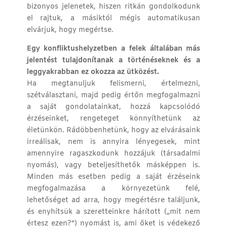
bizonyos jelenetek, hiszen ritkán gondolkodunk
el rajtuk, a másiktól mégis automatikusan
elvárjuk, hogy megértse.
Egy konfliktushelyzetben a felek általában más
jelentést tulajdonítanak a történéseknek és a
leggyakrabban ez okozza az ütközést.
Ha megtanuljuk felismerni, értelmezni,
szétválasztani, majd pedig értőn megfogalmazni
a saját gondolatainkat, hozzá kapcsolódó
érzéseinket, rengeteget könnyíthetünk az
életünkön. Rádöbbenhetünk, hogy az elvárásaink
irreálisak, nem is annyira lényegesek, mint
amennyire ragaszkodunk hozzájuk (társadalmi
nyomás), vagy beteljesíthetők másképpen is.
Minden más esetben pedig a saját érzéseink
megfogalmazása a környezetünk felé,
lehetőséget ad arra, hogy megértésre találjunk,
és enyhítsük a szeretteinkre hárított („mit nem
értesz ezen?”) nyomást is, ami őket is védekező