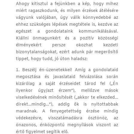
Ahogy kitisztul a fejünkben a kép, hogy mihez
miért ragaszkodunk, és milyen érzések átélésére
vágyunk valójában, úgy válik könnyedebbé az
ehhez szükséges lépések megtétele is, kezdve az
egészet a gondolataink kommunikálásával.
Kiállni önmagunkért és a pozitív közösségi
élményekért persze okozhat kezdeti
bizonytalanságokat, ezért adunk pár megerősítő
tippet, hogy tudd, jó úton haladsz:
1. Beszélj én-üzenetekkel! Amíg a gondolataid
megosztása és javaslataid felvázolása során
kizárólag a saját érzéseidet tárod fel („Én
ilyenkor úgy/azt érzem”), mellőzve mások
viselkedésének minősítését („akkor te elkezded…
direkt…mindig…”), addig ők is nyitottabbak
maradnak. A fenyegetettség érzése mindig
védekezésre, visszatámadásra ösztönöz, az
önazonos, énközpontú megnyílások viszont az
értő figyelmet segítik elő.