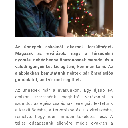
Az ünnepek sokaknál okoznak feszültséget.
Magasak az elvárások, nagy a társadalmi
nyomás, nehéz benne önazonosnak maradni és a
valódi igényeinket kielégíteni, kommunikálni. Az
alábbiakban bemutatunk nektek pár önreflexiós
gondolatot, ami viszont segíthet.
Az ünnepek már a nyakunkon. Egy újabb év,
amikor szeretnénk meghitté varázsolni a
szünidőt az egész családnak, energiát fektetünk
a készülődésbe, a tervezésbe és a kivitelezésbe,
remélve, hogy idén minden tökéletes lesz. A
teljes odaadásunk ellenére mégis gyakran a