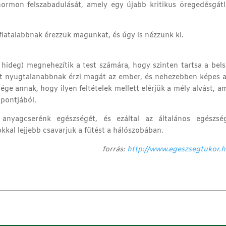
ormon felszabadulását, amely egy újabb kritikus öregedésgát
iatalabbnak érezzük magunkat, és úgy is nézzünk ki.
úl hideg) megnehezítik a test számára, hogy szinten tartsa a bel
 nyugtalanabbnak érzi magát az ember, és nehezebben képes a
ége annak, hogy ilyen feltételek mellett elérjük a mély alvást, a
pontjából.
 anyagcserénk egészségét, és ezáltal az általános egészség
kkal lejjebb csavarjuk a fűtést a hálószobában.
forrás:
http://www.egeszsegtukor.h