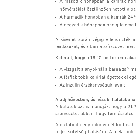
A második hónapban a kamrák hőmér
hőmérséklet ösztönzően hatott a bar
A harmadik hónapban a kamrák 24 º
A negyedik hónapban pedig felemelt
A kísérlet során végig ellenőrizték a
leadásukat, és a barna zsírszövet mé
Kiderült, hogy a 19 ºC-on történő alvás
A vizsgált alanyoknál a barna zsír
A férfiak több kalóriát égettek el eg
Az inzulin érzékenységük javult
Aludj hűvösben, és nézz ki fiatalabbna
A kutatók azt is mondják, hogy a 21
szervezetet abban, hogy természetes m
A melatonin egy mindennél fontosabb 
teljes sötétség hatására. A melatonin