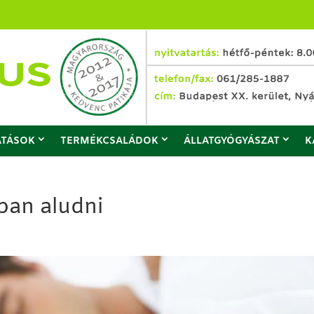
ATÁSOK
TERMÉKCSALÁDOK
ÁLLATGYÓGYÁSZAT
K
ban aludni