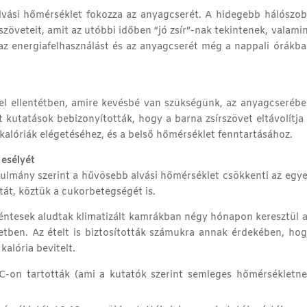
lvási hőmérséklet fokozza az anyagcserét. A hidegebb hálószo
szöveteit, amit az utóbbi időben “jó zsír”-nak tekintenek, valami
az energiafelhasználást és az anyagcserét még a nappali órákb
ttel ellentétben, amire kevésbé van szükségünk, az anyagcseréb
t kutatások bebizonyították, hogy a barna zsírszövet eltávolítja
 kalóriák elégetéséhez, és a belső hőmérséklet fenntartásához.
esélyét
nulmány szerint a hűvösebb alvási hőmérséklet csökkenti az egy
át, köztük a cukorbetegségét is.
kéntesek aludtak klimatizált kamrákban négy hónapon keresztül 
tben. Az ételt is biztosították számukra annak érdekében, ho
alória bevitelt.
-on tartották (ami a kutatók szerint semleges hőmérsékletne