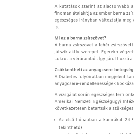
A kutatások szerint az alacsonyabb a
finoman átalakítja az ember barna zsír
egészséges irányban változtatja meg 
is.
Mi az a barna zsírszövet?
A barna zsírszövet a fehér zsírszöve
játszik aktív szerepet. Egerekn végzet
cukrot a véráramból. Így járul hozzá a
Csökkentheti az anyagcsere-betegség 
A Diabetes folyóiratban megjelent ta
anyagcsere-rendellenességek kockázat
A vizsgálat során egészséges férfi ön
Amerikai Nemzeti Egészségügyi Intéze
következetesen betartsák a szükséges k
Az első hónapban a kamrákat 24 ºC
tekinthető)