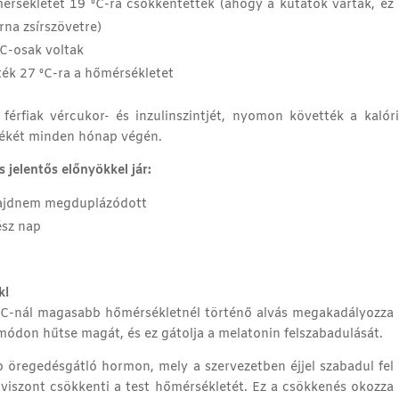
sékletét 19 ºC-ra csökkentették (ahogy a kutatók várták, ez
na zsírszövetre)
C-osak voltak
ék 27 ºC-ra a hőmérsékletet
 férfiak vércukor- és inzulinszintjét, nyomon követték a kalór
rtékét minden hónap végén.
 jelentős előnyökkel jár:
 majdnem megduplázódott
ész nap
k!
 ºC-nál magasabb hőmérsékletnél történő alvás megakadályozza
ódon hűtse magát, és ez gátolja a melatonin felszabadulását.
öregedésgátló hormon, mely a szervezetben éjjel szabadul fel
 viszont csökkenti a test hőmérsékletét. Ez a csökkenés okozza