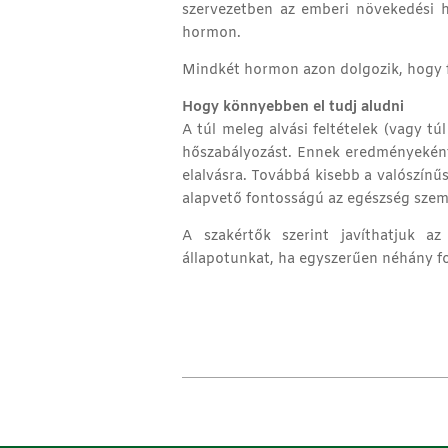
szervezetben az emberi növekedési h
hormon.
Mindkét hormon azon dolgozik, hogy f
Hogy könnyebben el tudj aludni
A túl meleg alvási feltételek (vagy t
hőszabályozást. Ennek eredményeként
elalvásra. Továbbá kisebb a valószínűs
alapvető fontosságú az egészség szem
A szakértők szerint javíthatjuk az
állapotunkat, ha egyszerűen néhány fo