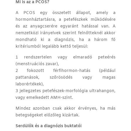
Mi is az a PCOS?
A
PCOS
egy összetett állapot, amely a
hormonháztartásra, a petefészkek működésére
és az anyagcserére egyaránt hatással van. A
nemzetközi irányelvek
szerint felnőtteknél akkor
mondható ki a diagnózis, ha a három fő
kritériumból legalább kettő teljesül:
1
rendszertelen vagy elmaradó peteérés
(menstruációs zavar),
2
fokozott férfihormon-hatás (például
pattanások, szőrösödés vagy magas
laborértékek),
3
jellegzetes petefészek-morfológia ultrahangon,
vagy emelkedett
AMH-szint
.
Mindez azonban csak akkor érvényes, ha más
betegségeket előzőleg kizártak.
Serdülők és a diagnózis buktatói