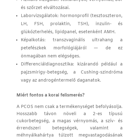
és szőrzet elváltozásai.
Laborvizsgálatok: hormonprofil (tesztoszteron,
LH, FSH, prolaktin,
TSH
), inzulin- és
glükózterhelés, lipidpanel, esetenként AMH.
Képalkotás: transzvaginális ultrahang a
petefészkek morfológiájáról — de ez
önmagában nem elégséges.
Differenciáldiagnosztika: kizárandó például a
pajzsmirigy-betegség, a Cushing-szindróma
vagy az androgéntermelő daganatok.
Miért fontos a korai felismerés?
A PCOS nem csak a termékenységet befolyásolja.
Hosszabb távon növeli a 2-es típusú
cukorbetegség, a magas vérnyomás, a szív- és
érrendszeri betegségek, valamint a
méhnyálkahártya túlzott megvastagodásának