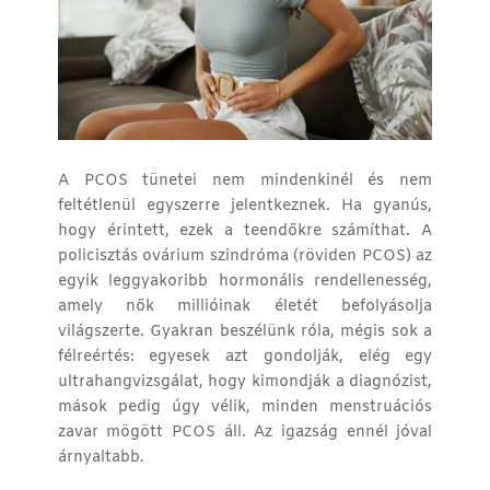
A PCOS tünetei nem mindenkinél és nem
feltétlenül egyszerre jelentkeznek. Ha gyanús,
hogy érintett, ezek a teendőkre számíthat.
A
policisztás ovárium szindróma (röviden PCOS) az
egyik leggyakoribb hormonális rendellenesség,
amely nők millióinak életét befolyásolja
világszerte. Gyakran beszélünk róla, mégis sok a
félreértés: egyesek azt gondolják, elég egy
ultrahangvizsgálat, hogy kimondják a diagnózist,
mások pedig úgy vélik, minden menstruációs
zavar mögött PCOS áll. Az igazság ennél jóval
árnyaltabb.