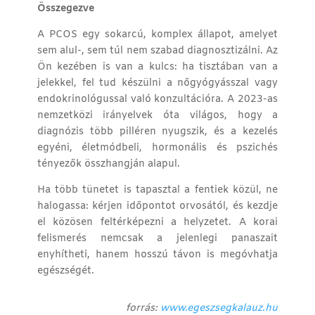
Összegezve
A PCOS egy sokarcú, komplex állapot, amelyet
sem alul-, sem túl nem szabad diagnosztizálni. Az
Ön kezében is van a kulcs: ha tisztában van a
jelekkel, fel tud készülni a nőgyógyásszal vagy
endokrinológussal való konzultációra. A
2023-as
nemzetközi irányelvek
óta világos, hogy a
diagnózis több pilléren nyugszik, és a kezelés
egyéni, életmódbeli, hormonális és pszichés
tényezők összhangján alapul.
Ha több tünetet is tapasztal a fentiek közül, ne
halogassa: kérjen időpontot orvosától, és kezdje
el közösen feltérképezni a helyzetet. A korai
felismerés nemcsak a jelenlegi panaszait
enyhítheti, hanem hosszú távon is megóvhatja
egészségét.
forrás:
www.egeszsegkalauz.hu