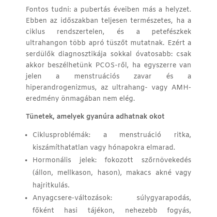
Fontos tudni: a pubertás éveiben más a helyzet.
Ebben az időszakban teljesen természetes, ha a
ciklus rendszertelen, és a petefészkek
ultrahangon több apró tüszőt mutatnak. Ezért a
serdülők diagnosztikája
sokkal óvatosabb: csak
akkor beszélhetünk PCOS-ről, ha egyszerre van
jelen a menstruációs zavar és a
hiperandrogenizmus, az ultrahang- vagy AMH-
eredmény önmagában nem elég.
Tünetek, amelyek gyanúra adhatnak okot
Ciklusproblémák: a menstruáció ritka,
kiszámíthatatlan vagy hónapokra elmarad.
Hormonális jelek: fokozott szőrnövekedés
(állon, mellkason, hason), makacs akné vagy
hajritkulás.
Anyagcsere-változások: súlygyarapodás,
főként hasi tájékon, nehezebb fogyás,