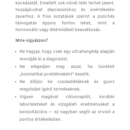
kockázatát. Emellett sok nőnél lelki terhet jelent,
hozzájárulhat depresszióhoz és önértékelési
zavarhoz. A
friss kutatások
szerint a pszichés
támogatás éppoly fontos lehet, mint a
hormonális vagy életmódbeli beavatkozás.
Mire vigyázzon?
Ne hagyja, hogy csak egy ultrahangkép alapján
mondják ki a diagnózist.
Ne elégedjen meg azzal, ha tüneteit
„kozmetikai problémaként” kezelik.
Ne dőljön be csodadiétáknak és gyors
megoldást ígérő termékeknek.
Vigyen magával ciklusnaplót, korábbi
laborleleteket és vizsgálati eredményeket a
konzultációra — ez nagyban segíti az orvost a
pontos értékelésben.