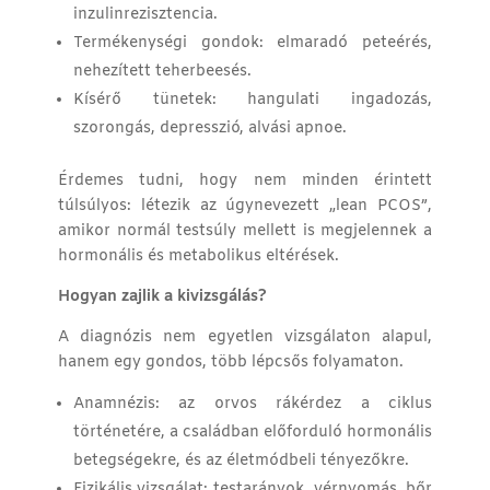
inzulinrezisztencia.
Termékenységi gondok: elmaradó peteérés,
nehezített teherbeesés.
Kísérő tünetek: hangulati ingadozás,
szorongás, depresszió, alvási apnoe.
Érdemes tudni, hogy nem minden érintett
túlsúlyos: létezik az úgynevezett „lean PCOS”,
amikor normál testsúly mellett is megjelennek a
hormonális és metabolikus eltérések.
Hogyan zajlik a kivizsgálás?
A diagnózis nem egyetlen vizsgálaton alapul,
hanem egy gondos, több lépcsős folyamaton.
Anamnézis: az orvos rákérdez a ciklus
történetére, a családban előforduló hormonális
betegségekre, és az életmódbeli tényezőkre.
Fizikális vizsgálat: testarányok, vérnyomás, bőr