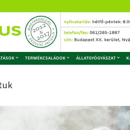
ATÁSOK
TERMÉKCSALÁDOK
ÁLLATGYÓGYÁSZAT
K
ítuk