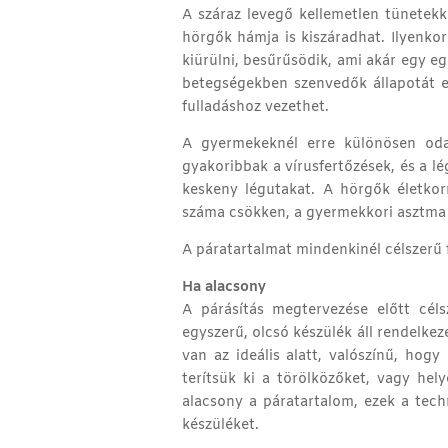
A száraz levegő kellemetlen tünetekke
hörgők hámja is kiszáradhat. Ilyenkor
kiürülni, besűrűsödik, ami akár egy e
betegségekben szenvedők állapotát e
fulladáshoz vezethet.
A gyermekeknél erre különösen oda k
gyakoribbak a vírusfertőzések, és a l
keskeny légutakat. A hörgők életkor
száma csökken, a gyermekkori asztma
A páratartalmat mindenkinél célszerű
Ha alacsony
A párásítás megtervezése előtt cé
egyszerű, olcsó készülék áll rendelkezé
van az ideális alatt, valószínű, hog
terítsük ki a törölközőket, vagy he
alacsony a páratartalom, ezek a tec
készüléket.