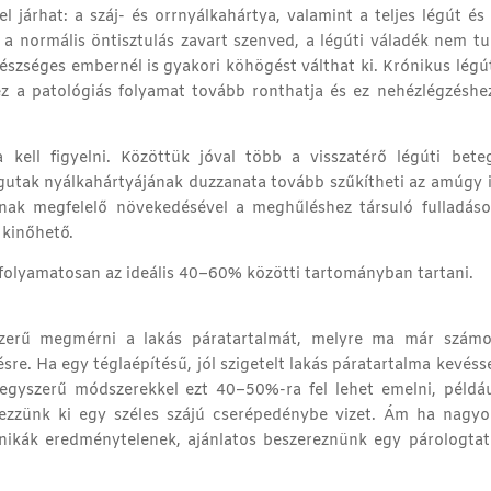
l járhat: a száj- és orrnyálkahártya, valamint a teljes légút és
 a normális öntisztulás zavart szenved, a légúti váladék nem t
gészséges embernél is gyakori köhögést válthat ki. Krónikus légú
z a patológiás folyamat tovább ronthatja és ez nehézlégzéshe
ell figyelni. Közöttük jóval több a visszatérő légúti beteg
égutak nyálkahártyájának duzzanata tovább szűkítheti az amúgy 
nak megfelelő növekedésével a meghűléshez társuló fulladáso
 kinőhető.
 folyamatosan az ideális 40–60% közötti tartományban tartani.
lszerű megmérni a lakás páratartalmát, melyre ma már számo
sre. Ha egy téglaépítésű, jól szigetelt lakás páratartalma kevéss
y egyszerű módszerekkel ezt 40–50%-ra fel lehet emelni, példá
lyezzünk ki egy széles szájú cserépedénybe vizet. Ám ha nagy
hnikák eredménytelenek, ajánlatos beszereznünk egy párologta