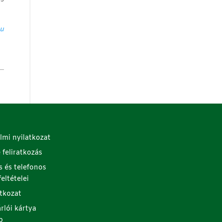
hu
lmi nyilatkozat
e feliratkozás
s és telefonos
eltételei
atkozat
rlói kártya
p