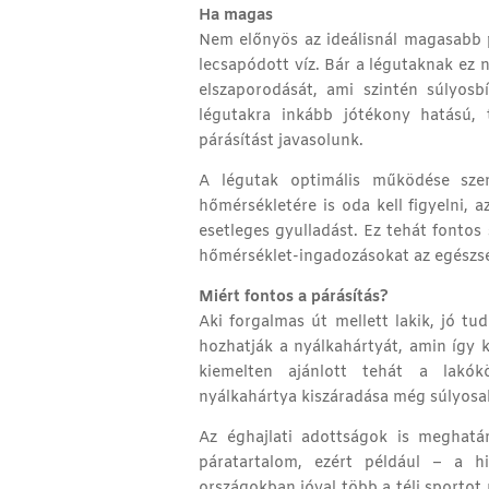
Ha magas
Nem előnyös az ideálisnál magasabb p
lecsapódott víz. Bár a légutaknak ez 
elszaporodását, ami szintén súlyosb
légutakra inkább jótékony hatású, 
párásítást javasolunk.
A légutak optimális működése szem
hőmérsékletére is oda kell figyelni, 
esetleges gyulladást. Ez tehát fonto
hőmérséklet-ingadozásokat az egészség
Miért fontos a párásítás?
Aki forgalmas út mellett lakik, jó t
hozhatják a nyálkahártyát, amin így 
kiemelten ajánlott tehát a lakókö
nyálkahártya kiszáradása még súlyosab
Az éghajlati adottságok is meghat
páratartalom, ezért például – a 
országokban jóval több a téli sportot