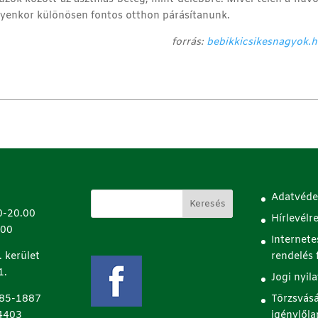
ilyenkor különösen fontos otthon párásítanunk.
forrás:
bebikkicsikesnagyok.
Adatvéde
0-20.00
Hírlevélr
.00
Internete
 kerület
rendelés f
1.
Jogi nyil
85-1887
Törzsvásá
4403
igénylőla