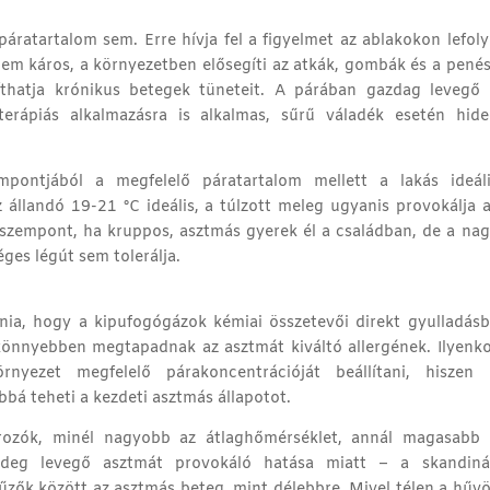
áratartalom sem. Erre hívja fel a figyelmet az ablakokon lefol
nem káros, a környezetben elősegíti az atkák, gombák és a pené
íthatja krónikus betegek tüneteit. A párában gazdag levegő 
terápiás alkalmazásra is alkalmas, sűrű váladék esetén hide
pontjából a megfelelő páratartalom mellett a lakás ideáli
az állandó 19-21 °C ideális, a túlzott meleg ugyanis provokálja 
s szempont, ha kruppos, asztmás gyerek él a családban, de a na
es légút sem tolerálja.
udnia, hogy a kipufogógázok kémiai összetevői direkt gyulladás
könnyebben megtapadnak az asztmát kiváltó allergének. Ilyenk
rnyezet megfelelő párakoncentrációját beállítani, hiszen 
bá teheti a kezdeti asztmás állapotot.
ározók, minél nagyobb az átlaghőmérséklet, annál magasabb 
hideg levegő asztmát provokáló hatása miatt – a skandiná
 űzők között az asztmás beteg, mint délebbre. Mivel télen a hűv