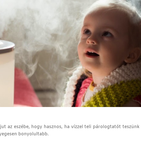
jut az eszébe, hogy hasznos, ha vízzel teli párologtatót teszünk
ényegesen bonyolultabb.