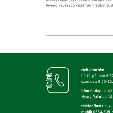
levegő kevesebb vizet tud megkötni, 
Nyitvatartás:
hétfő-péntek: 8.0
szombat: 8.00-12
Cím:
Budapest XX.
Nyáry Pál utca 10
telefon/fax:
061/2
mobil:
0630/505-