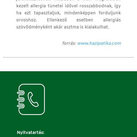
kezelt allergia tünetei idővel rosszabbodnak, így
ha ezt tapasztaljuk, mindenképpen forduljunk
orvoshoz. Ellenkező esetben allergiás
szövődményként akár asztma is kialakulhat.
forrás:
www.hazipatika.com
Nyitvatartás: