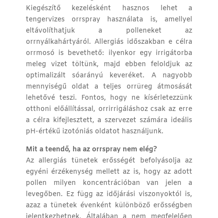
Kiegészítő kezelésként hasznos lehet a
tengervizes orrspray használata is, amellyel
eltávolíthatjuk a polleneket az
orrnyálkahártyáról. Allergiás időszakban e célra
orrmosó is bevethető: ilyenkor egy irrigátorba
meleg vizet töltünk, majd ebben feloldjuk az
optimalizált sóarányú keveréket. A nagyobb
mennyiségű oldat a teljes orrüreg átmosását
lehetővé teszi. Fontos, hogy ne kísérletezzünk
otthoni előállítással, orrirrigáláshoz csak az erre
a célra kifejlesztett, a szervezet számára ideális
pH-értékű izotóniás oldatot használjunk.
Mit a teendő, ha az orrspray nem elég?
Az allergiás tünetek erősségét befolyásolja az
egyéni érzékenység mellett az is, hogy az adott
pollen milyen koncentrációban van jelen a
levegőben. Ez függ az időjárási viszonyoktól is,
azaz a tünetek évenként különböző erősségben
jelentkezhetnek. Általában a nem megfelelően