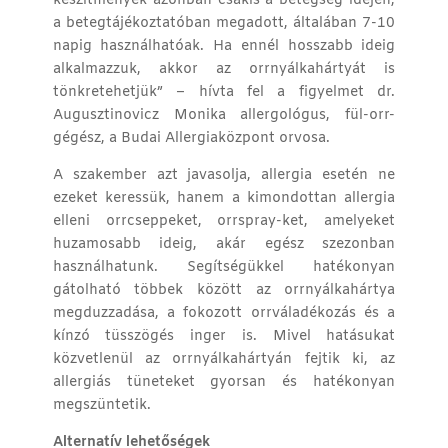
készítmények azonban csakis a betegség idején,
a betegtájékoztatóban megadott, általában 7-10
napig használhatóak. Ha ennél hosszabb ideig
alkalmazzuk, akkor az orrnyálkahártyát is
tönkretehetjük” – hívta fel a figyelmet dr.
Augusztinovicz Monika allergológus, fül-orr-
gégész, a Budai Allergiaközpont orvosa.
A szakember azt javasolja, allergia esetén ne
ezeket keressük, hanem a kimondottan allergia
elleni orrcseppeket, orrspray-ket, amelyeket
huzamosabb ideig, akár egész szezonban
használhatunk. Segítségükkel hatékonyan
gátolható többek között az orrnyálkahártya
megduzzadása, a fokozott orrváladékozás és a
kínzó tüsszögés inger is. Mivel hatásukat
közvetlenül az orrnyálkahártyán fejtik ki, az
allergiás tüneteket gyorsan és hatékonyan
megszüntetik.
Alternatív lehetőségek