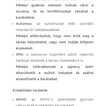
Például gyakran nehezen tudnak várni a
sorukra, és ez konfliktusokat okozhat a
barátaikkal.
Autizmus:
az autizmussal élők szociális
interakciói nehézkesebbek.
Például előfordulhat, hogy nem értik meg a
társas helyzeteket, vagy nem tudják kifejezni
érzéseiket.
SPD:
a szenzoros ingerekre adott reakciók
hatással lehetnek a társas viselkedésre is.
Például túlérzékenyek a zajokra, ezért
elkerülhetik a zsúfolt helyeket és ezáltal
elveszíthetik a barátaikat.
Érdeklődési területek
ADHD:
az ADHD-s gyermekek gyorsan
váltogatják érdeklődési területeiket.