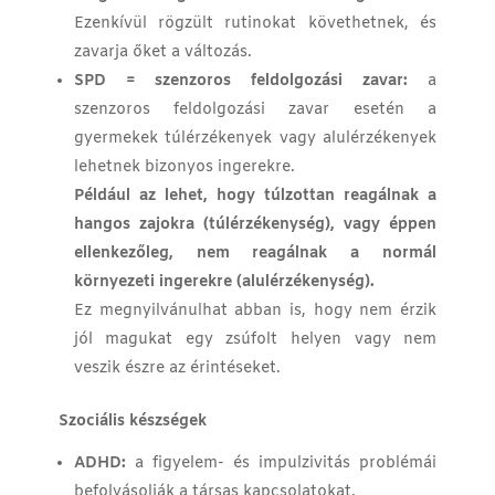
Ezenkívül rögzült rutinokat követhetnek, és
zavarja őket a változás.
SPD = szenzoros feldolgozási zavar:
a
szenzoros feldolgozási zavar esetén a
gyermekek túlérzékenyek vagy alulérzékenyek
lehetnek bizonyos ingerekre.
Például az lehet, hogy túlzottan reagálnak a
hangos zajokra (túlérzékenység), vagy éppen
ellenkezőleg, nem reagálnak a normál
környezeti ingerekre (alulérzékenység).
Ez megnyilvánulhat abban is, hogy nem érzik
jól magukat egy zsúfolt helyen vagy nem
veszik észre az érintéseket.
Szociális készségek
ADHD:
a figyelem- és impulzivitás problémái
befolyásolják a társas kapcsolatokat.