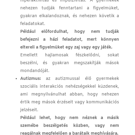
hiperaktivitás és impulzivitás. A gyermekek
nehezen tudják fenntartani a figyelmüket,
gyakran elkalandoznak, és nehezen követik a
feladatokat.
Például előfordulhat, hogy nem tudják
befejezni a házi feladatot, mert könnyen
eltereli a figyelmüket egy zaj vagy egy játék.
Emellett hajlamosak fészkelődni, sokat
beszélni, és gyakran megszakítják mások
mondandóját.
Autizmus:
az autizmussal élő gyermekek
szociális interakciós nehézségekkel küzdenek,
ami megnyilvánulhat abban, hogy nehezen
értik meg mások érzéseit vagy kommunikációs
jelzéseit.
Például lehet, hogy nem néznek a másik
szemébe beszélgetés közben, vagy nem
reagálnak megfelelően a barátaik meghívására.