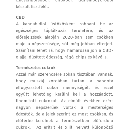
csicseriborsóból, cirokból, tigrismogyoróból
készült lisztfélét.
CBD
A kannabidiol üstökösként robbant be az
egészséges táplálkozás területére, és az
előrejelzések alapján 2020-ban sem csökken
majd a népszerűsége, sőt még jobban elterjed.
Számítani lehet rá, hogy hamarosan jön a CBD-
olajjal dúsított édesség, rágó, chips és kávé is.
Természetes cukrok
Azzal már szerencsére sokan tisztában vannak,
hogy muszáj kordában tartani a naponta
elfogyasztott cukor mennyiségét, és ezzel
együtt lehetőleg kerülni kell a hozzáadott,
finomított cukrokat. Az elmúlt években ezért
nagyon népszerűek voltak a mesterséges
édesítők, de a jelek szerint ez most csökken, és
előtérbe kerülnek a természetben előforduló
cukrok. Az eritrit és xilit helyett különböző