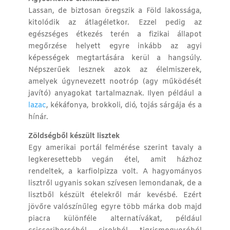
Lassan, de biztosan öregszik a Föld lakossága,
kitolódik az átlagéletkor. Ezzel pedig az
egészséges étkezés terén a fizikai állapot
megőrzése helyett egyre inkább az agyi
képességek megtartására kerül a hangsúly.
Népszerűek lesznek azok az élelmiszerek,
amelyek úgynevezett nootróp (agy működését
javító) anyagokat tartalmaznak. Ilyen például a
lazac
, kékáfonya, brokkoli, dió, tojás sárgája és a
hínár.
Zöldségből készült lisztek
Egy amerikai portál felmérése szerint tavaly a
legkeresettebb vegán étel, amit házhoz
rendeltek, a karfiolpizza volt. A hagyományos
lisztről ugyanis sokan szívesen lemondanak, de a
lisztből készült ételekről már kevésbé. Ezért
jövőre valószínűleg egyre több márka dob majd
piacra különféle alternatívákat, például