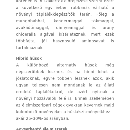
körében is. A szakértők előrejelzése szerint ezért
a következő egy évben robbanás várható a
növényi táplálékkiegészítők terén. Főleg a
mungóbabbal, kendermaggal tökmaggal,
avokádómaggal, dinnyemaggal és arany
chloeralla algával kísérleteznek, mert ezek
többfajta, jól hasznosuló aminosavat is
tartalmaznak.
Hibrid húsok
A különböző alternatív húsok még
népszerűbbek lesznek, és ha hinni lehet a
jóslatoknak, egyre többen lesznek azok, akik
ugyan teljesen nem mondanak le az állati
eredetű táplálékokról, de azért nyitnak a
növényi hozzávalók felé is. Ennek szellemében
az élelmiszeripari cégek gyakran kevernek majd
különböző növényeket a húskészítményeikhez –
akár 25-30%-os arányban.
Agyserkentő élelmiszerek