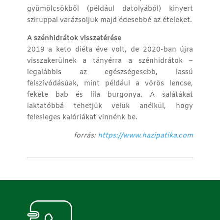
gyümölcsökből (például datolyából) kinyert
sziruppal varázsoljuk majd édesebbé az ételeket.
A szénhidrátok visszatérése
2019 a keto diéta éve volt, de 2020-ban újra
visszakerülnek a tányérra a szénhidrátok –
legalábbis az egészségesebb, lassú
felszívódásúak, mint például a vörös lencse,
fekete bab és lila burgonya. A salátákat
laktatóbbá tehetjük velük anélkül, hogy
felesleges kalóriákat vinnénk be.
forrás:
https://www.hazipatika.com